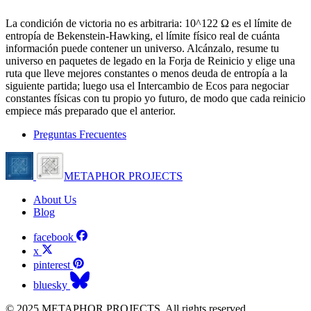
La condición de victoria no es arbitraria: 10^122 Ω es el límite de
entropía de Bekenstein-Hawking, el límite físico real de cuánta
información puede contener un universo. Alcánzalo, resume tu
universo en paquetes de legado en la Forja de Reinicio y elige una
ruta que lleve mejores constantes o menos deuda de entropía a la
siguiente partida; luego usa el Intercambio de Ecos para negociar
constantes físicas con tu propio yo futuro, de modo que cada reinicio
empiece más preparado que el anterior.
Preguntas Frecuentes
METAPHOR PROJECTS
About Us
Blog
facebook
x
pinterest
bluesky
© 2025 METAPHOR PROJECTS. All rights reserved.