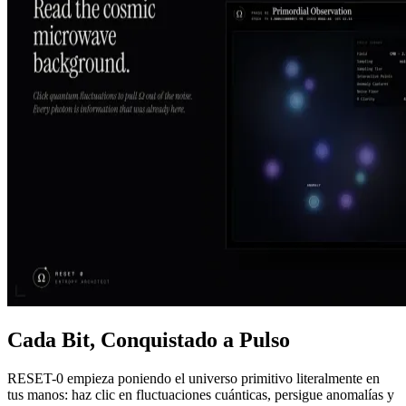
Cada Bit, Conquistado a Pulso
RESET-0 empieza poniendo el universo primitivo literalmente en
tus manos: haz clic en fluctuaciones cuánticas, persigue anomalías y