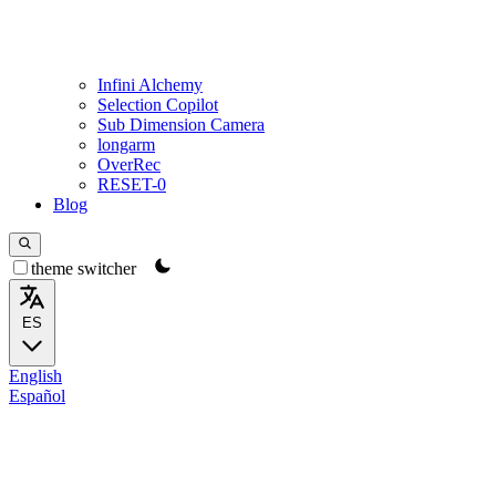
Infini Alchemy
Selection Copilot
Sub Dimension Camera
longarm
OverRec
RESET-0
Blog
theme switcher
ES
English
Español