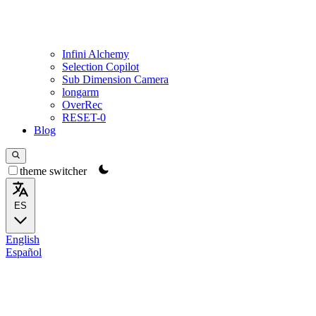
Infini Alchemy
Selection Copilot
Sub Dimension Camera
longarm
OverRec
RESET-0
Blog
theme switcher
ES
English
Español