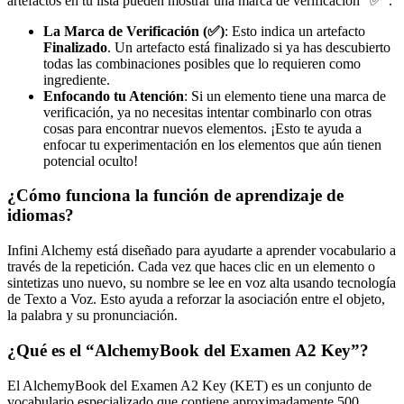
artefactos en tu lista pueden mostrar una marca de verificación ”✅”.
La Marca de Verificación (✅)
: Esto indica un artefacto
Finalizado
. Un artefacto está finalizado si ya has descubierto
todas las combinaciones posibles que lo requieren como
ingrediente.
Enfocando tu Atención
: Si un elemento tiene una marca de
verificación, ya no necesitas intentar combinarlo con otras
cosas para encontrar nuevos elementos. ¡Esto te ayuda a
enfocar tu experimentación en los elementos que aún tienen
potencial oculto!
¿Cómo funciona la función de aprendizaje de
idiomas?
Infini Alchemy está diseñado para ayudarte a aprender vocabulario a
través de la repetición. Cada vez que haces clic en un elemento o
sintetizas uno nuevo, su nombre se lee en voz alta usando tecnología
de Texto a Voz. Esto ayuda a reforzar la asociación entre el objeto,
la palabra y su pronunciación.
¿Qué es el “AlchemyBook del Examen A2 Key”?
El AlchemyBook del Examen A2 Key (KET) es un conjunto de
vocabulario especializado que contiene aproximadamente 500